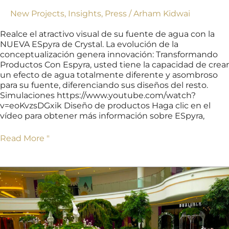
New Projects
,
Insights
,
Press
/
Arham Kidwai
Realce el atractivo visual de su fuente de agua con la
NUEVA ESpyra de Crystal. La evolución de la
conceptualización genera innovación: Transformando
Productos Con Espyra, usted tiene la capacidad de crear
un efecto de agua totalmente diferente y asombroso
para su fuente, diferenciando sus diseños del resto.
Simulaciones https://www.youtube.com/watch?
v=eoKvzsDGxik Diseño de productos Haga clic en el
vídeo para obtener más información sobre ESpyra,
Read More "
De
vuelta
a
nuestros
humildes