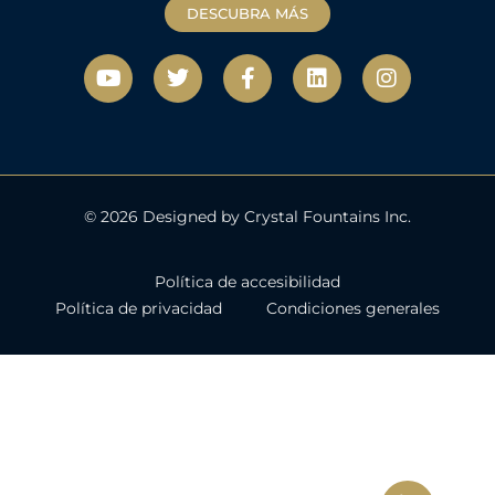
DESCUBRA MÁS
Y
T
F
L
I
o
w
a
i
n
u
i
c
n
s
t
t
e
k
t
u
t
b
e
a
b
e
o
d
g
e
r
o
i
r
k
n
a
© 2026 Designed by Crystal Fountains Inc.
-
m
f
Política de accesibilidad
Política de privacidad
Condiciones generales