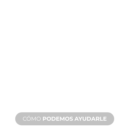
ASISTENCIA
TÉCNICA
Y SOBRE
PRODUCTOS
Le respaldamos a usted y a su
proyecto de fuente de agua.
Ofrecemos soporte de producto con
un tiempo de respuesta rápido con
servicios tanto in situ como remotos
disponibles.
CÓMO
PODEMOS AYUDARLE