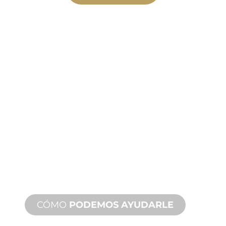
FABRICACIÓN
A MEDIDA
Desde el concepto hasta la puesta en
marcha, innovaciones de productos
nuevos y personalizados para
satisfacer sus necesidades de diseño y
rendimiento.
CÓMO
PODEMOS AYUDARLE