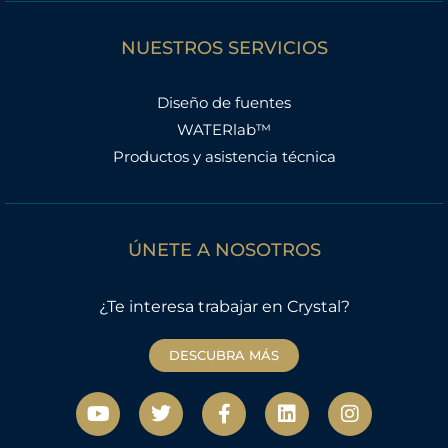
NUESTROS SERVICIOS
Diseño de fuentes
WATERlab™
Productos y asistencia técnica
ÚNETE A NOSOTROS
¿Te interesa trabajar en Crystal?
DESCUBRA MÁS
Y
T
F
L
I
o
w
a
i
n
u
i
c
n
s