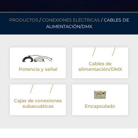
PRODUCTOS
/
CONEXIONES ELÉCTRICAS
/ CABLES DE
ALIMENTACIÓN/DMX
Cables de
Potencia y señal
alimentación/DMX
Cajas de conexiones
subacuáticas
Encapsulado