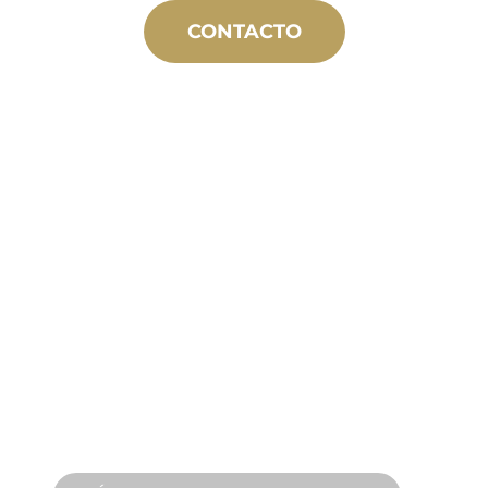
CONTACTO
FABRICACIÓN
A MEDIDA
Desde el concepto hasta la puesta en
marcha, innovaciones de productos
nuevos y personalizados para
satisfacer sus necesidades de diseño y
rendimiento.