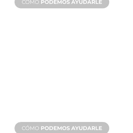
CÓMO
PODEMOS AYUDARLE
ASISTENCIA
TÉCNICA
Y SOBRE
PRODUCTOS
Le respaldamos a usted y a su
proyecto de fuente de agua.
Ofrecemos soporte de producto con
un tiempo de respuesta rápido con
servicios tanto in situ como remotos
disponibles.
CÓMO
PODEMOS AYUDARLE