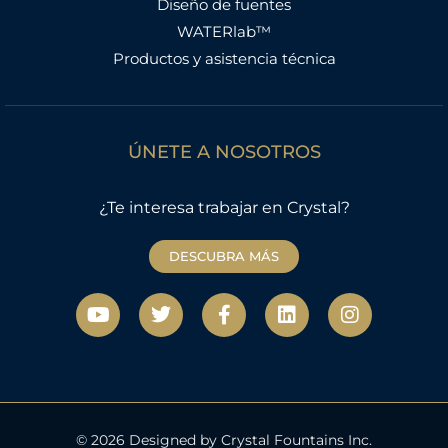
Diseño de fuentes
WATERlab™
Productos y asistencia técnica
ÚNETE A NOSOTROS
¿Te interesa trabajar en Crystal?
DESCUBRA MÁS
Y
T
F
L
I
o
w
a
i
n
u
i
c
n
s
t
t
e
k
t
u
t
b
e
a
b
e
o
d
g
e
r
o
i
r
k
n
a
© 2026 Designed by Crystal Fountains Inc.