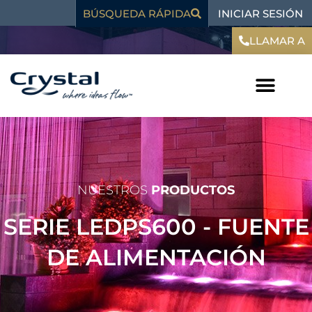
Ir
contenido
INICIAR SESIÓN
BÚSQUEDA RÁPIDA
al
contenido
LLAMAR A
NUESTROS
PRODUCTOS
SERIE LEDPS600 - FUENTE
DE ALIMENTACIÓN