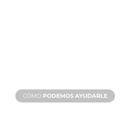
FABRICACIÓN
A MEDIDA
Desde el concepto hasta la puesta en
marcha, innovaciones de productos
nuevos y personalizados para
satisfacer sus necesidades de diseño y
rendimiento.
CÓMO
PODEMOS AYUDARLE