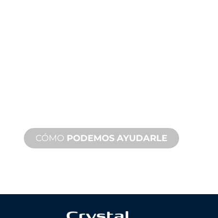
ASISTENCIA
TÉCNICA
Y SOBRE
PRODUCTOS
Le respaldamos a usted y a su
proyecto de fuente de agua.
Ofrecemos soporte de producto con
un tiempo de respuesta rápido con
servicios tanto in situ como remotos
disponibles.
CÓMO
PODEMOS AYUDARLE