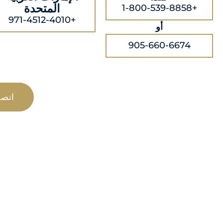
المتحدة
+1-800-539-8858
+971-4512-4010
أو
905-660-6674
اتص