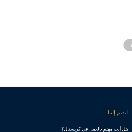
ج
والدعم
الفني
 المائي. نحن نقدم دعمًا للمنتج مع
 توفر خدمات في الموقع وعن بُعد.
انضم إلينا
هل أنت مهتم بالعمل في كريستال؟