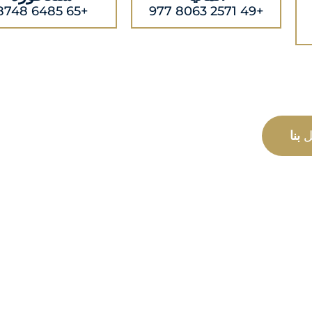
+65 6485 8748
+49 2571 8063 977
ل
بنا