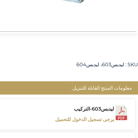
SKU :
ليدبس603، ليدبس604
معلومات المنتج القابلة للتنزيل
ليدبس603-التركيب
يرجى تسجيل الدخول للتحميل