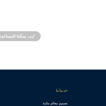
لب
دعم
المنت
لمنتجات الجديدة
نحن ندعمك وندعم مشروعك
.
سرعة إنجاز المشروع مع
كيف
يمكننا المساعدة
خدماتنا
تصميم معالم مائية