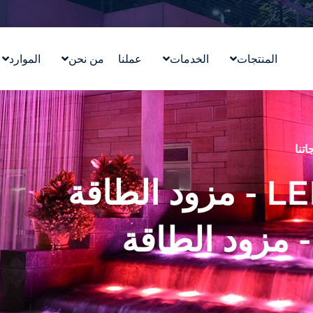
المنتجات
الخدمات
عملنا
من نحن
الموارد
تصميم معالم مائية
قصتنا
التعليم
ووترلاب ™WATERLAB
قيمنا
المدونة
المنتج والدعم الفني
تعرّف على الفريق
في الأخب
اتنا
الوظائف
سلسلة LEDPS600 - مزود الطاقة