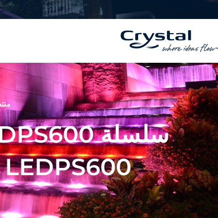
خطي
المحتوى
لى
لمحتوى
منتج
LEDPS600 - مزود الطاقة