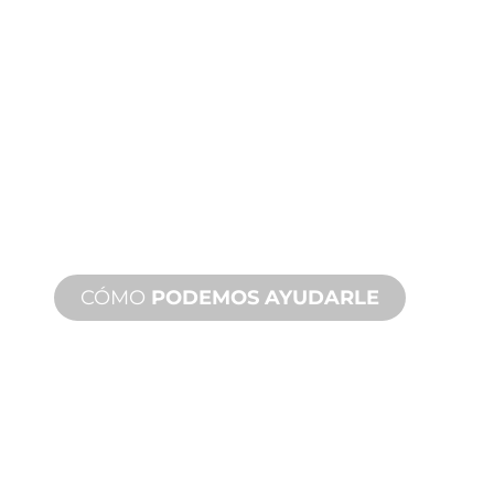
FABRICACIÓN
A MEDIDA
Desde el concepto hasta la puesta en
marcha, innovaciones de productos
nuevos y personalizados para
satisfacer sus necesidades de diseño y
rendimiento.
CÓMO
PODEMOS AYUDARLE
ASISTENCIA