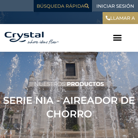
Ir
contenido
INICIAR SESIÓN
BÚSQUEDA RÁPIDA
al
contenido
LLAMAR A
NUESTROS
PRODUCTOS
SERIE NIA - AIREADOR DE
CHORRO