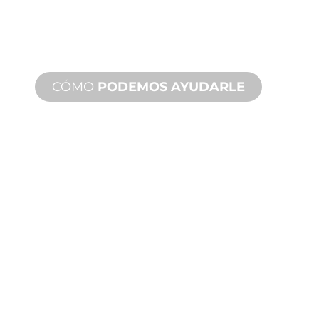
marcha, innovaciones de productos
nuevos y personalizados para
satisfacer sus necesidades de diseño y
rendimiento.
CÓMO
PODEMOS AYUDARLE
ASISTENCIA
TÉCNICA
Y SOBRE
PRODUCTOS
Le respaldamos a usted y a su
proyecto de fuente de agua.
Ofrecemos soporte de producto con