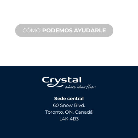
un tiempo de respuesta rápido con
servicios tanto in situ como remotos
disponibles.
CÓMO
PODEMOS AYUDARLE
Sede central
60 Snow Blvd.
Toronto, ON, Canadá
L4K 4B3