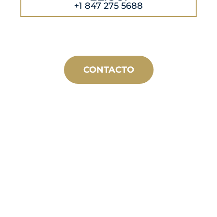
+1 847 275 5688
CONTACTO
FABRICACIÓN
A MEDIDA
Desde el concepto hasta la puesta en