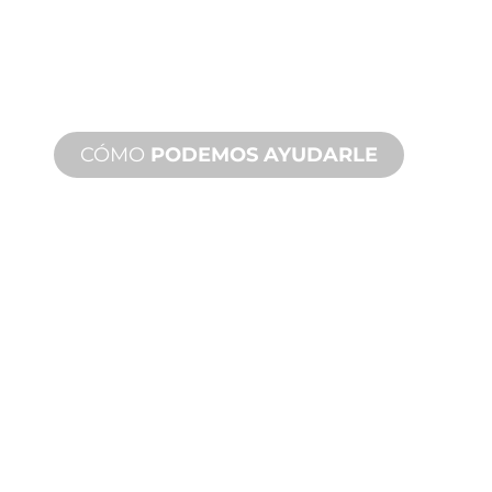
Desde el concepto hasta la puesta en
marcha, innovaciones de productos
nuevos y personalizados para
satisfacer sus necesidades de diseño y
rendimiento.
CÓMO
PODEMOS AYUDARLE
ASISTENCIA
TÉCNICA
Y SOBRE
PRODUCTOS
Le respaldamos a usted y a su
proyecto de fuente de agua.