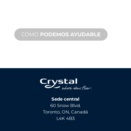
Ofrecemos soporte de producto con
un tiempo de respuesta rápido con
servicios tanto in situ como remotos
disponibles.
CÓMO
PODEMOS AYUDARLE
Sede central
60 Snow Blvd.
Toronto, ON, Canadá
L4K 4B3