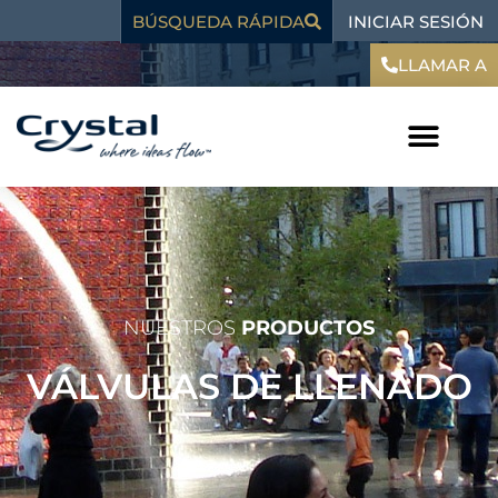
Ir
contenido
INICIAR SESIÓN
BÚSQUEDA RÁPIDA
al
contenido
LLAMAR A
NUESTROS
PRODUCTOS
VÁLVULAS DE LLENADO