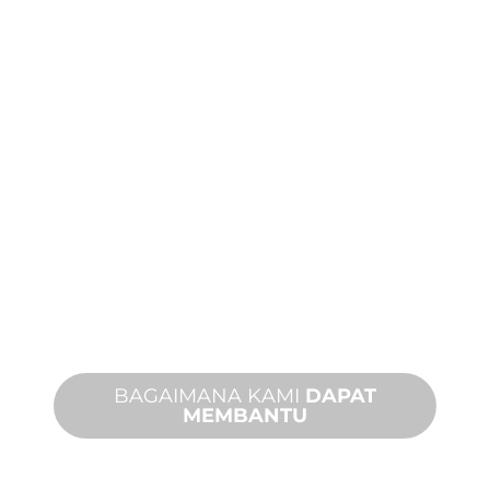
MANUFAKTUR
KHUSUS
Dari konsep hingga komisioning,
inovasi produk baru dan khusus untuk
memenuhi kebutuhan desain dan
kinerja Anda.
BAGAIMANA KAMI
DAPAT
MEMBANTU