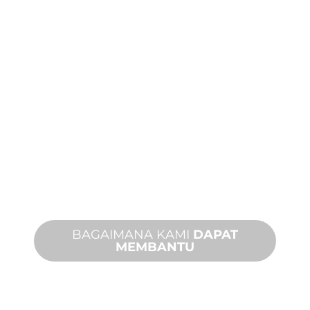
DUKUNGAN
PRODUK DAN
TEKNIS
Kami mendukung Anda dan proyek
fitur air Anda. Kami menawarkan
dukungan produk dengan waktu
penyelesaian yang cepat dengan
layanan di tempat dan jarak jauh yang
tersedia.
BAGAIMANA KAMI
DAPAT
MEMBANTU