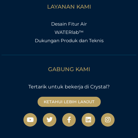
LAYANAN KAMI
Desain Fitur Air
WATERlab™
Dukungan Produk dan Teknis
GABUNG KAMI
Tertarik untuk bekerja di Crystal?
KETAHUI LEBIH LANJUT
Y
T
F
L
I
o
w
a
i
n
u
i
c
n
s
t
t
e
k
t