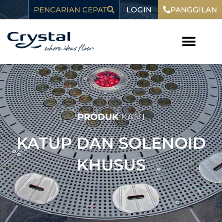
Loncat
LOGIN
konten
PENCARIAN CEPAT
PANGGILAN
ke
konten
PRODUK
KAMI
KATUP DAN SOLENOID
KHUSUS