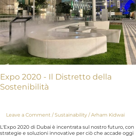
Sostenibilità
Expo 2020 - Il Distretto della
Sostenibilità
Leave a Comment
/
Sustainability
/
Arham Kidwai
L'Expo 2020 di Dubai è incentrata sul nostro futuro, con
strategie e soluzioni innovative per ciò che accade oggi