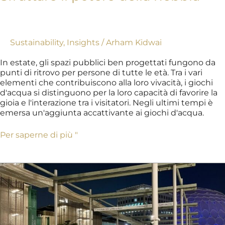
Sustainability
,
Insights
/
Arham Kidwai
In estate, gli spazi pubblici ben progettati fungono da
punti di ritrovo per persone di tutte le età. Tra i vari
elementi che contribuiscono alla loro vivacità, i giochi
d'acqua si distinguono per la loro capacità di favorire la
gioia e l'interazione tra i visitatori. Negli ultimi tempi è
emersa un'aggiunta accattivante ai giochi d'acqua.
Per saperne di più "
Expo
2020
-
Il
Distretto
della