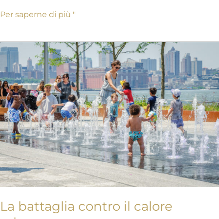
Per saperne di più "
La
battaglia
contro
il
calore
urbano
La battaglia contro il calore