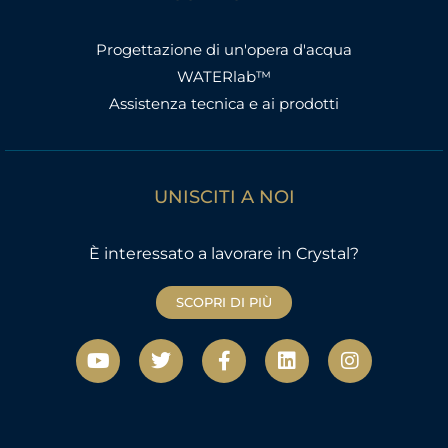
Progettazione di un'opera d'acqua
WATERlab™
Assistenza tecnica e ai prodotti
UNISCITI A NOI
È interessato a lavorare in Crystal?
SCOPRI DI PIÙ
Y
T
F
L
I
o
w
a
i
n
u
i
c
n
s
t
t
e
k
t
u
t
b
e
a
b
e
o
d
g