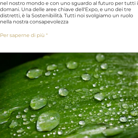
nel nostro mondo e con uno sguardo al futuro per tutti i
domani. Una delle aree chiave dell'Expo, e uno dei tre
distretti, è la Sostenibilità. Tutti noi svolgiamo un ruolo
nella nostra consapevolezza
Per saperne di più "
Sostenibilità
e
spreco
d'acqua