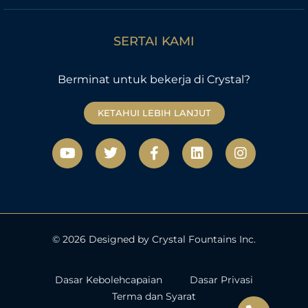
SERTAI KAMI
Berminat untuk bekerja di Crystal?
KETAHUI LEBIH LANJUT
Y
T
F
L
I
o
w
a
i
n
u
i
c
n
s
t
t
e
k
t
u
t
b
e
a
b
e
o
d
g
e
r
o
i
r
k
n
a
© 2026 Designed by Crystal Fountains Inc.
-
m
f
Dasar Kebolehcapaian
Dasar Privasi
Terma dan Syarat