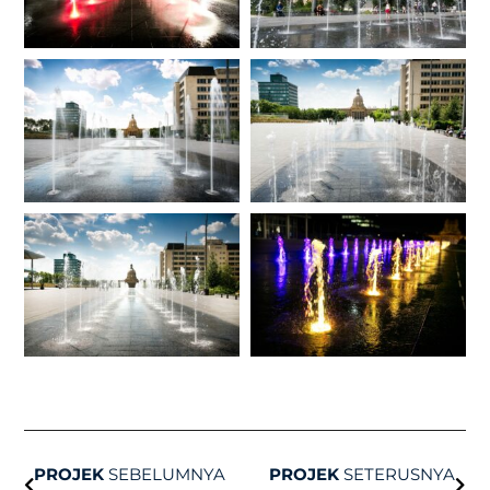
Sebelum
Sete
PROJEK
SEBELUMNYA
PROJEK
SETERUSNYA