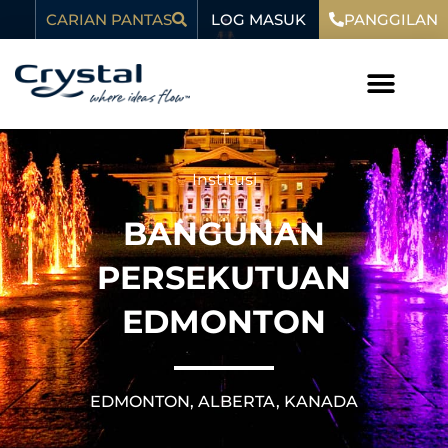
Langkau
kandungan
LOG MASUK
CARIAN PANTAS
PANGGILAN
ke
kandungan
Institusi
BANGUNAN
PERSEKUTUAN
EDMONTON
EDMONTON, ALBERTA, KANADA