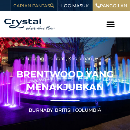
Langkau
kandungan
LOG MASUK
CARIAN PANTAS
PANGGILAN
ke
kandungan
Peruncitan
,
Pejabat
,
Kediaman
,
Bandar
BRENTWOOD YANG
MENAKJUBKAN
BURNABY, BRITISH COLUMBIA