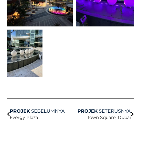
Sebelum
Sete
PROJEK
SEBELUMNYA
PROJEK
SETERUSNYA
Evergy Plaza
Town Square, Dubai