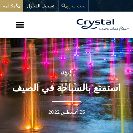
خطي
تسجيل الدخول
المحتوى
بحث سريع
مكالمة
لى
لمحتوى
الرؤى
استمتع بالسباحة في الصيف
25 أغسطس 2022