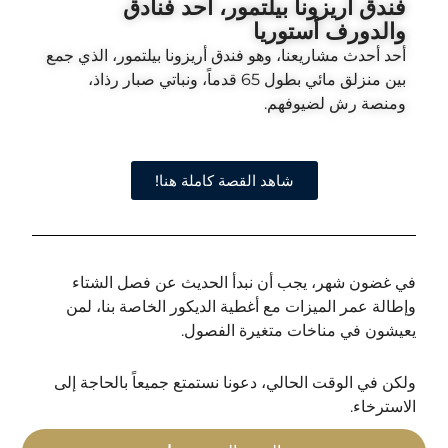
فندق أريزونا بيلتمور، أحد فنادق
والدورف أستوريا
أحد أحدث مشاريعنا، وهو فندق أريزونا بيلتمور، الذي جمع
بين منزلق مائي بطول 65 قدماً، ونباتي صبار رذاذ،
ومنصة رش لضيوفهم.
شاهد القصة كاملة هنا!
في غضون شهر، يجب أن نبدأ الحديث عن فصل الشتاء
وإطالة عمر الميزات مع أغطية الديكور الخاصة بنا، لمن
يعيشون في مناخات متغيرة الفصول.
ولكن في الوقت الحالي، دعونا نستمتع جميعاً بالحاجة إلى
الاسترخاء.