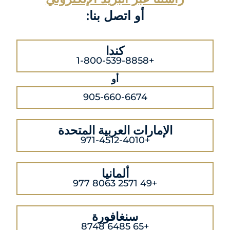
أو اتصل بنا:
كندا
+1-800-539-8858
أو
905-660-6674
الإمارات العربية المتحدة
+971-4512-4010
ألمانيا
+49 2571 8063 977
سنغافورة
+65 6485 8748