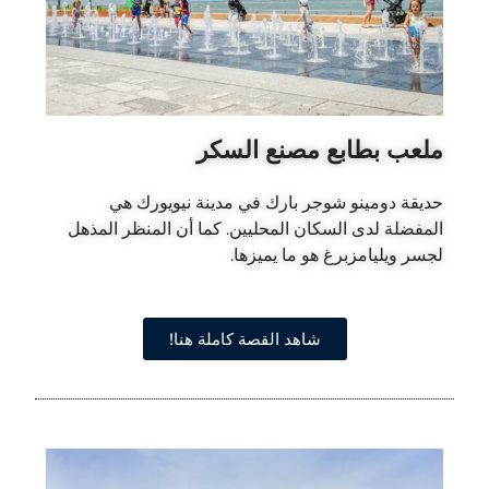
ملعب بطابع مصنع السكر
حديقة دومينو شوجر بارك في مدينة نيويورك هي
المفضلة لدى السكان المحليين. كما أن المنظر المذهل
لجسر ويليامزبرغ هو ما يميزها.
شاهد القصة كاملة هنا!