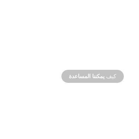
التصنيع
حسب الطلب
من المفهوم إلى التشغيل التجريبي، ابتكارات
المنتجات الجديدة والمخصصة لتلبية احتياجاتك من
التصميم والأداء.
كيف
يمكننا المساعدة