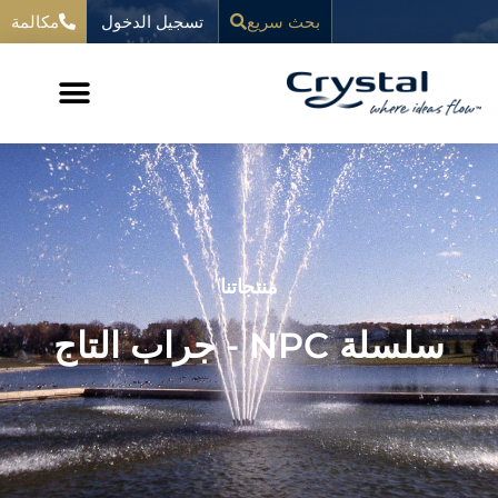
خطي
تسجيل الدخول
المحتوى
بحث سريع
مكالمة
لى
لمحتوى
منتجاتنا
سلسلة NPC - جراب التاج