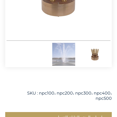
SKU :
npc100، npc200، npc300، npc400،
npc500