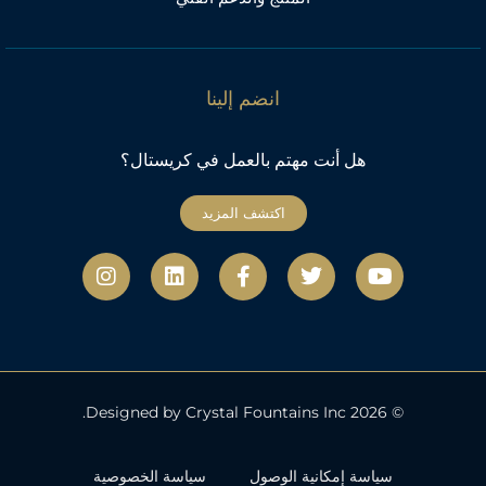
انضم إلينا
هل أنت مهتم بالعمل في كريستال؟
اكتشف المزيد
ي
ت
ف
ل
ا
و
و
ي
ي
ن
ت
ي
س
ن
س
ي
ت
ب
ك
ت
و
ر
و
د
ج
ب
ك
إ
ر
-
ن
ا
ف
م
© 2026 Designed by Crystal Fountains Inc.
سياسة إمكانية الوصول
سياسة الخصوصية