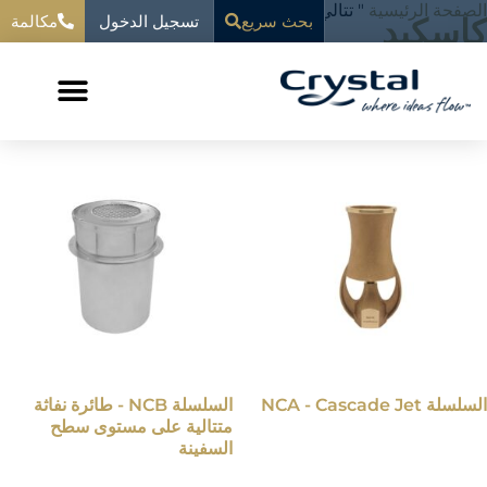
خطي
الصفحة الرئيسية
"
تتالي
تسجيل الدخول
المحتوى
كاسكيد
بحث سريع
مكالمة
لى
لمحتوى
عرض جميع النتائج 8
السلسلة NCA - Cascade Jet
السلسلة NCB - طائرة نفاثة
متتالية على مستوى سطح
السفينة