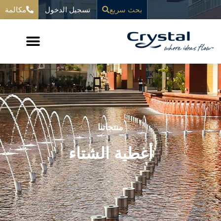
خطي
تسجيل الدخول
المحتوى
بحث سريع
مكالمة
لى
لمحتوى
منتجاتنا
أغطية الشتاء