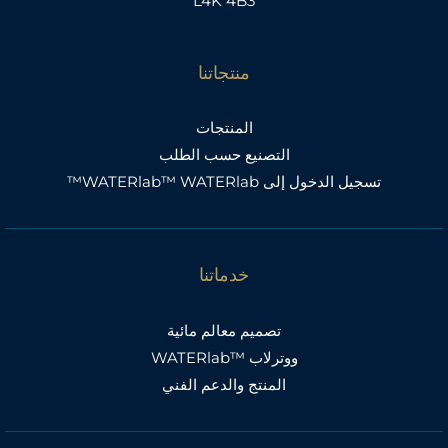
L4K 4B3
منتجاتنا
المنتجات
التصنيع حسب الطلب
تسجيل الدخول إلى WATERlab™ WATERlab™
خدماتنا
تصميم معالم مائية
ووترلاب ™WATERlab
المنتج والدعم الفني