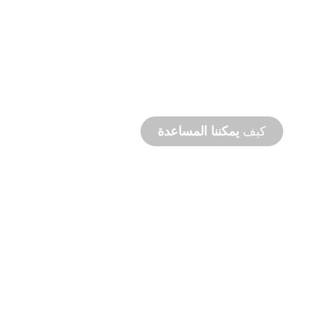
التصنيع
حسب الطلب
من المفهوم إلى التشغيل التجريبي، ابتكارات
المنتجات الجديدة والمخصصة لتلبية احتياجاتك من
التصميم والأداء.
كيف
يمكننا المساعدة