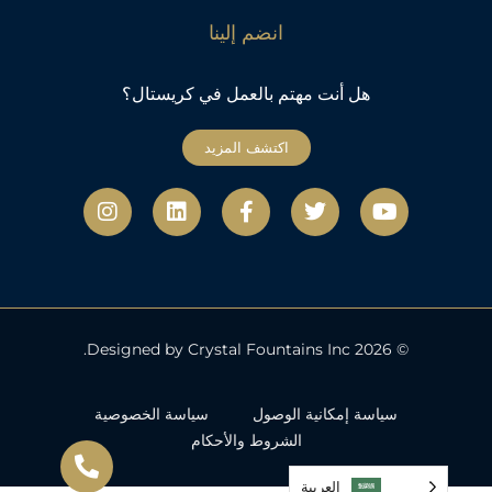
انضم إلينا
هل أنت مهتم بالعمل في كريستال؟
اكتشف المزيد
ي
ت
ف
ل
ا
و
و
ي
ي
ن
ت
ي
س
ن
س
ي
ت
ب
ك
ت
و
ر
و
د
ج
ب
ك
إ
ر
-
ن
ا
ف
م
© 2026 Designed by Crystal Fountains Inc.
سياسة إمكانية الوصول
سياسة الخصوصية
الشروط والأحكام
العربية‏