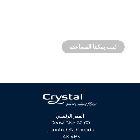
دعم
المنتج
والدعم
الفني
نحن ندعمك وندعم مشروعك المائي. نحن نقدم
دعمًا للمنتج مع سرعة إنجاز المشروع مع توفر
خدمات في الموقع وعن بُعد.
كيف
يمكننا المساعدة
المقر الرئيسي
60 60 Snow Blvd.
Toronto, ON, Canada
L4K 4B3