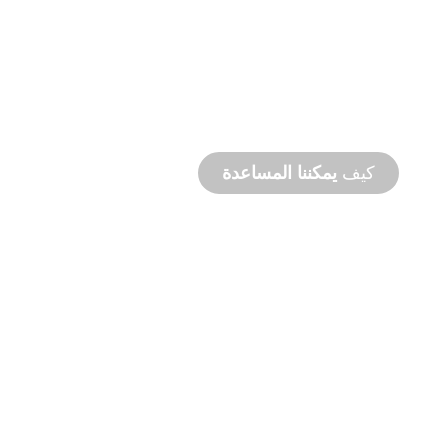
التصنيع
حسب الطلب
من المفهوم إلى التشغيل التجريبي، ابتكارات
المنتجات الجديدة والمخصصة لتلبية احتياجاتك من
التصميم والأداء.
كيف
يمكننا المساعدة