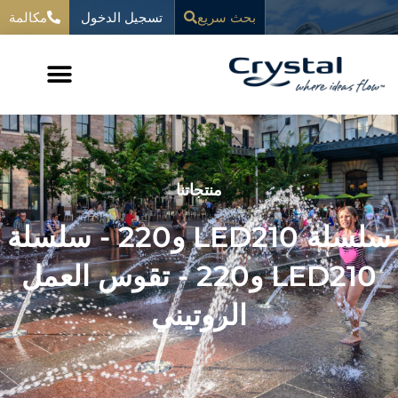
خطي
تسجيل الدخول
المحتوى
بحث سريع
مكالمة
لى
لمحتوى
منتجاتنا
سلسلة LED210 و220 - سلسلة
LED210 و220 - تقوس العمل
الروتيني