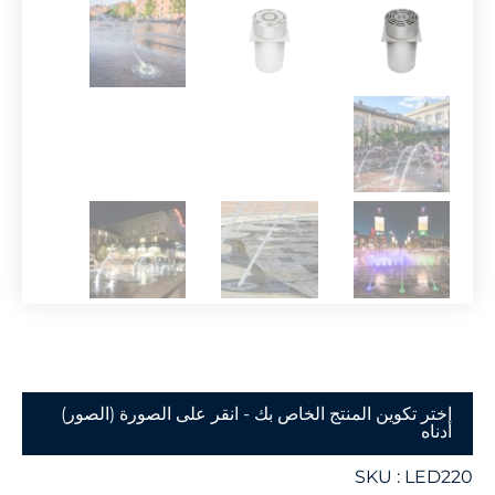
اختر تكوين المنتج الخاص بك - انقر على الصورة (الصور)
أدناه
SKU :
LED220