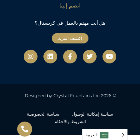
انضم إلينا
هل أنت مهتم بالعمل في كريستال؟
اكتشف المزيد
ي
ت
ف
ل
ا
و
و
ي
ي
ن
ت
ي
س
ن
س
ي
ت
ب
ك
ت
و
ر
و
د
ج
ب
ك
إ
ر
-
ن
ا
ف
م
© 2026 Designed by Crystal Fountains Inc.
سياسة إمكانية الوصول
سياسة الخصوصية
الشروط والأحكام
العربية‏