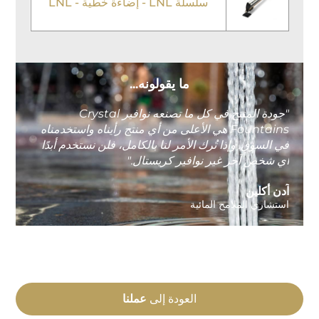
سلسلة LNL - إضاءة خطية - LNL
ما يقولونه...
"جودة المنتج في كل ما تصنعه نوافير Crystal
Fountains هي الأعلى من أي منتج رأيناه واستخدمناه
في السوق. وإذا تُرك الأمر لنا بالكامل، فلن نستخدم أبدًا
أي شخص آخر غير نوافير كريستال."
آدن أكلين
استشاري الملامح المائية
العودة إلى
عملنا