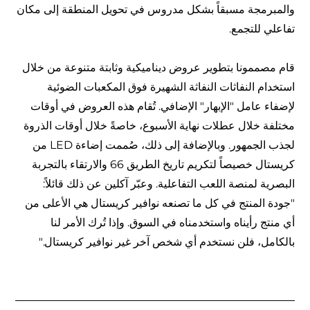
والمبرمجة مسبقاً بشكل مدروس في تحويل المنطقة إلى مكان
تفاعلي للتجمع.
قام مصممونا بتطوير عروض ديناميكية وثابتة متنوعة من خلال
استخدام النفاثات النفاثة الشهيرة فوق المكعبات الضوئية
لإضفاء عامل "الإبهار" الإضافي. تُقام هذه العروض في أوقات
مختلفة خلال عطلات نهاية الأسبوع، خاصةً خلال أوقات الذروة
لجذب الجمهور. وبالإضافة إلى ذلك، صُممت إضاءة LED من
كريستال خصيصاً لتكريم تاريخ الطريق 66 والارتقاء بالتجربة
البصرية لمنصة اللعب التفاعلية. وعبّر آكلين عن ذلك قائلاً:
"جودة المنتج في كل ما تصنعه نوافير كريستال هي الأعلى من
أي منتج رأيناه واستخدمناه في السوق. وإذا تُرك الأمر لنا
بالكامل، فلن نستخدم أي شخص آخر غير نوافير كريستال."