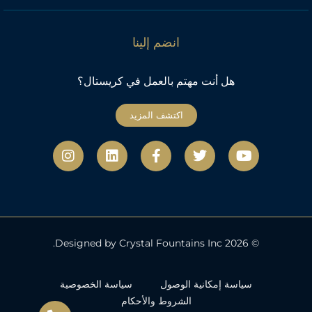
انضم إلينا
هل أنت مهتم بالعمل في كريستال؟
اكتشف المزيد
ي
ت
ف
ل
ا
و
و
ي
ي
ن
ت
ي
س
ن
س
ي
ت
ب
ك
ت
و
ر
و
د
ج
ب
ك
إ
ر
-
ن
ا
ف
م
© 2026 Designed by Crystal Fountains Inc.
سياسة إمكانية الوصول
سياسة الخصوصية
الشروط والأحكام