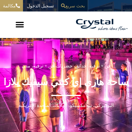
خطي
تسجيل الدخول
المحتوى
بحث سريع
مكالمة
لى
لمحتوى
فن + ترفيه،
حدائق،
حضريات،
فن + ترفيه،
مدن
ساحة هاري إي كيني سيفيك بلازا
البوكيركي، نيو مكسيكو، الولايات المتحدة الأمريكية