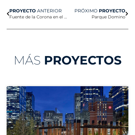
Anterior
Sigu
PROYECTO
ANTERIOR
PRÓXIMO
PROYECTO
Fuente de la Corona en el Parque del Milenio
Parque Domino
MÁS
PROYECTOS