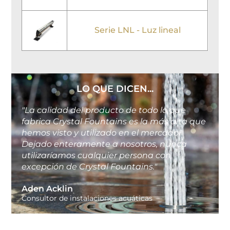
Serie LNL - Luz lineal
LO QUE DICEN...
"La calidad del producto de todo lo que
fabrica Crystal Fountains es la más alta que
hemos visto y utilizado en el mercado.
Dejado enteramente a nosotros, nunca
utilizaríamos cualquier persona con
excepción de Crystal Fountains."
Aden Acklin
Consultor de instalaciones acuáticas