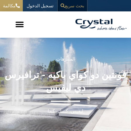
خطي
تسجيل الدخول
المحتوى
بحث سريع
مكالمة
لى
لمحتوى
المتنزهات
فونتين دو كواي باكيه - ترافيرس
دي ليفيس
ليفيس، كيبيك، كندا