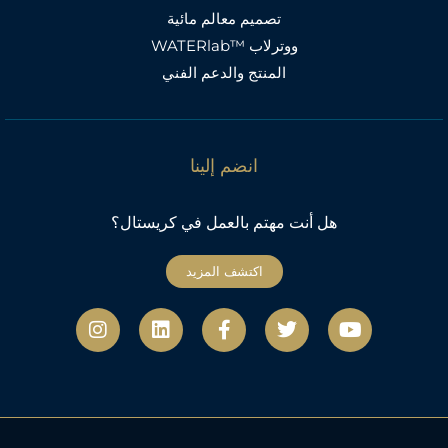
تصميم معالم مائية
ووترلاب ™WATERlab
المنتج والدعم الفني
انضم إلينا
هل أنت مهتم بالعمل في كريستال؟
اكتشف المزيد
ي
ت
ف
ل
ا
و
و
ي
ي
ن
ت
ي
س
ن
س
ي
ت
ب
ك
ت
و
ر
و
د
ج
ب
ك
إ
ر
-
ن
ا