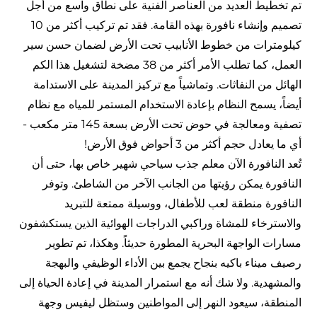
تم تخطيط العديد من العناصر الفنية على نطاق واسع من أجل
تصميم وإنشاء نافورة بهذه القامة. فقد تم تركيب أكثر من 10
كيلومترات من خطوط الأنابيب تحت الأرض لضمان حسن سير
العمل، كما تطلب الأمر أكثر من 38 مضخة لتشغيل هذا الكم
الهائل من النفاثات. وتماشياً مع تركيز المدينة على الاستدامة
أيضاً، يسمح النظام بإعادة الاستخدام المستمر للمياه مع نظام
تصفية ومعالجة في حوض تحت الأرض بسعة 145 متر مكعب -
أي ما يعادل حجم أكثر من 3 أحواض فوق الأرض!
تُعد النافورة الآن معلم جذب سياحي شهير خاص بها، حتى أن
النافورة يمكن رؤيتها من الجانب الآخر من الشاطئ. وتوفر
النافورة منطقة لعب للأطفال، ووسيلة ممتعة للتبريد
والاسترخاء للمشاة وراكبي الدراجات الهوائية الذين يستكشفون
مسارات الواجهة البحرية المطورة حديثاً. وهكذا، تم تطوير
رصيف ميناء باكيه بنجاح يجمع بين الأداء الوظيفي والبهجة
والمشهدية. ولا شك أنه مع استمرار المدينة في إعادة الحياة إلى
المنطقة، سيعود النهر إلى المواطنين وستظل ليفيس وجهة