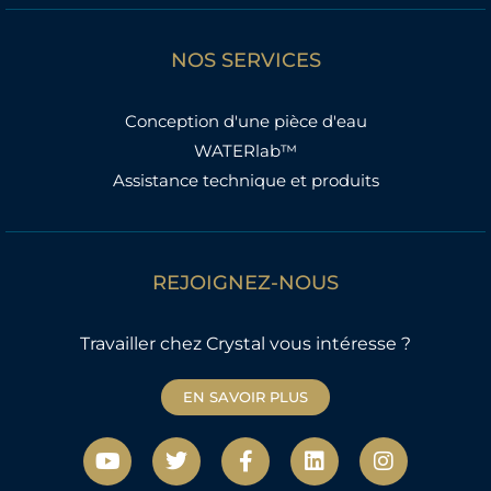
NOS SERVICES
Conception d'une pièce d'eau
WATERlab™
Assistance technique et produits
REJOIGNEZ-NOUS
Travailler chez Crystal vous intéresse ?
EN SAVOIR PLUS
Y
T
F
L
I
o
w
a
i
n