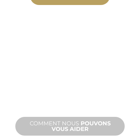
FABRICATION
SUR
MESURE
De la conception à la mise en service,
des innovations de produits nouveaux
et personnalisés pour répondre à vos
besoins en matière de conception et
de performance.
COMMENT NOUS
POUVONS
VOUS AIDER