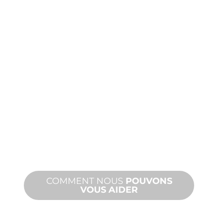
PRODUITS
ET
ASSISTANCE
TECHNIQUE
Nous vous soutenons, vous et votre
projet d'aménagement aquatique.
Nous offrons une assistance produit
avec des délais d'exécution rapides et
des services sur site et à distance.
COMMENT NOUS
POUVONS
VOUS AIDER