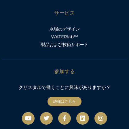
サービス
水場のデザイン
WATERlab™
製品および技術サポート
参加する
クリスタルで働くことに興味がありますか？
詳細はこちら
Y
ツ
フ
リ
イ
o
イ
ェ
ン
ン
u
ッ
イ
ク
ス