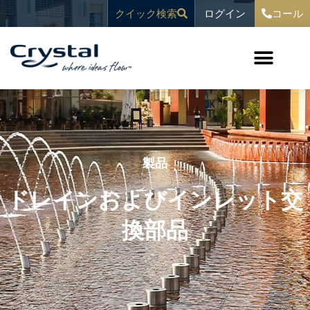
コ
へ
ログイン
クイック検索
コール
ン
ス
テ
キ
ン
ッ
ツ
プ
へ
ス
キ
ッ
プ
製品
ドレインおよびインレット交
換部品