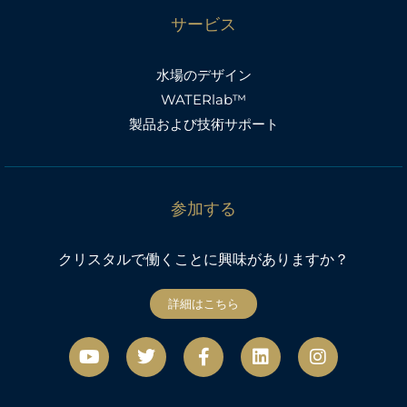
サービス
水場のデザイン
WATERlab™
製品および技術サポート
参加する
クリスタルで働くことに興味がありますか？
詳細はこちら
Y
ツ
フ
リ
イ
o
イ
ェ
ン
ン
u
ッ
イ
ク
ス
t
タ
ス
タ