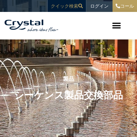
コ
へ
ログイン
クイック検索
コール
ン
ス
テ
キ
ン
ッ
ツ
プ
へ
ス
キ
ッ
プ
製品
シーケンス製品交換部品