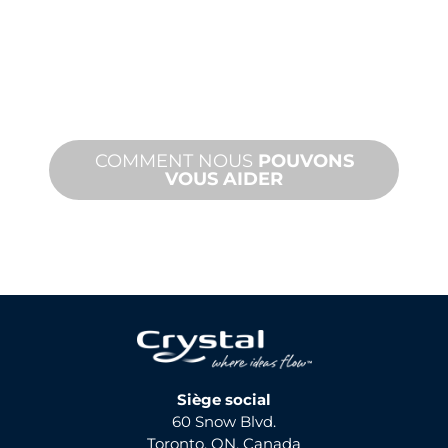
Nous vous soutenons, vous et votre
projet d'aménagement aquatique.
Nous offrons une assistance produit
avec des délais d'exécution rapides et
des services sur site et à distance.
COMMENT NOUS
POUVONS
VOUS AIDER
Siège social
60 Snow Blvd.
Toronto, ON, Canada