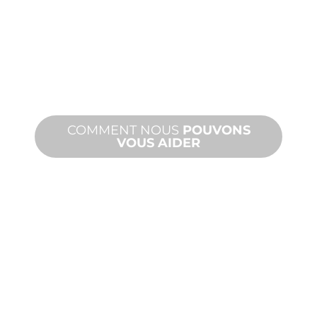
MESURE
De la conception à la mise en service,
des innovations de produits nouveaux
et personnalisés pour répondre à vos
besoins en matière de conception et
de performance.
COMMENT NOUS
POUVONS
VOUS AIDER
PRODUITS
ET
ASSISTANCE
TECHNIQUE