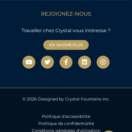
REJOIGNEZ-NOUS
Travailler chez Crystal vous intéresse ?
EN SAVOIR PLUS
Y
T
F
L
I
o
w
a
i
n
u
i
c
n
s
t
t
e
k
t
u
t
b
e
a
b
e
o
d
g
e
r
o
i
r
k
n
a
© 2026 Designed by Crystal Fountains Inc.
-
m
f
Politique d'accessibilité
Politique de confidentialité
Conditions générales d'utilisation