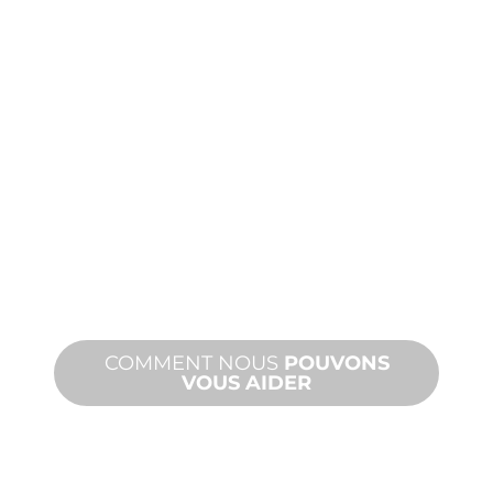
PRODUITS
ET
ASSISTANCE
TECHNIQUE
Nous vous soutenons, vous et votre
projet d'aménagement aquatique.
Nous offrons une assistance produit
avec des délais d'exécution rapides et
des services sur site et à distance.
COMMENT NOUS
POUVONS
VOUS AIDER