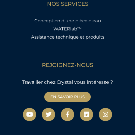
NOS SERVICES
Conception d'une pièce d'eau
WATERlab™
Assistance technique et produits
REJOIGNEZ-NOUS
Travailler chez Crystal vous intéresse ?
EN SAVOIR PLUS
Y
T
F
L
I
o
w
a
i
n
u
i
c
n
s
t
t
e
k
t
u
t
b
e
a