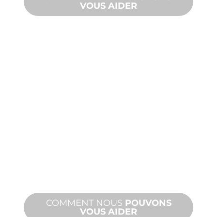
VOUS AIDER
PRODUITS
ET
ASSISTANCE
TECHNIQUE
Nous vous soutenons, vous et votre
projet d'aménagement aquatique.
Nous offrons une assistance produit
avec des délais d'exécution rapides et
des services sur site et à distance.
COMMENT NOUS
POUVONS
VOUS AIDER