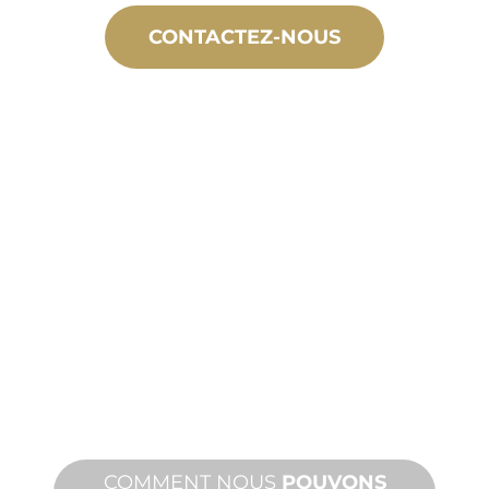
CONTACTEZ-NOUS
FABRICATION
SUR
MESURE
De la conception à la mise en service,
des innovations de produits nouveaux
et personnalisés pour répondre à vos
besoins en matière de conception et
de performance.
COMMENT NOUS
POUVONS