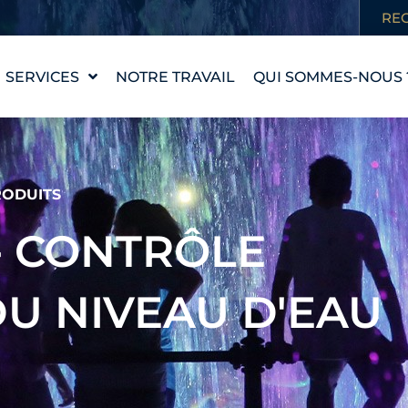
RE
SERVICES
NOTRE TRAVAIL
QUI SOMMES-NOUS 
CONCEPTION D'UNE
NOTRE HISTOIRE
PIÈCE D'EAU
NOS VALEURS
WATERLAB™
RENCONTRER
ODUITS
ASSISTANCE
L'ÉQUIPE
TECHNIQUE ET
 - CONTRÔLE
PRODUITS
CARRIÈRES
U NIVEAU D'EAU