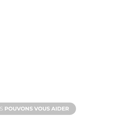
ITS
STANCE
IQUE
s, vous et votre projet
atique. Nous offrons une
avec des délais d'exécution rapides
site et à distance.
US
POUVONS VOUS AIDER