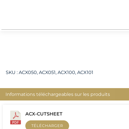
SKU :
ACX050, ACX051, ACX100, ACX101
Informations téléchargeables sur les produits
ACX-CUTSHEET
TÉLÉCHARGER