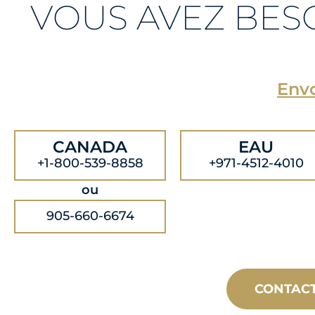
VOUS AVEZ BES
Envo
CANADA
EAU
+1-800-539-8858
+971-4512-4010
ou
905-660-6674
CONTAC