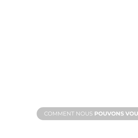
FABRICATION
MESURE
De la conception à la mise en servic
de produits nouveaux et personnalis
vos besoins en matière de conceptio
performance.
COMMENT NOUS
POUVONS VOU