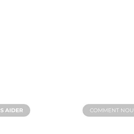
PRODU
SUR
ET
ASSI
TECHN
e, des innovations
Nous vous soutenon
és pour répondre à
d'aménagement aqu
n et de
assistance produit 
et des services sur 
S AIDER
COMMENT NO