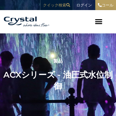
コ
へ
ログイン
クイック検索
コール
ン
ス
テ
キ
ン
ッ
ツ
プ
へ
ス
キ
ッ
プ
製品
ACXシリーズ - 油圧式水位制
御