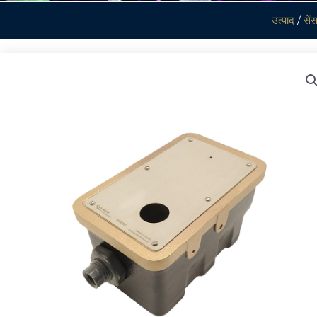
उत्पाद
/
सें