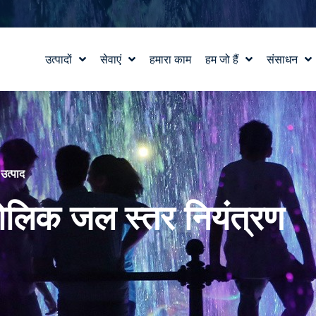
उत्पादों
सेवाएं
हमारा काम
हम जो हैं
संसाधन
जल सुविधा डिजाइन
हमारी कहानी
शिक्षा
वाटरलैब™
हमारे मूल्य
ब्लॉग
उत्पाद और तकनीकी सहायता
टीम से मिलो
समाचार में
करियर
े
उत्पाद
रोलिक जल स्तर नियंत्रण