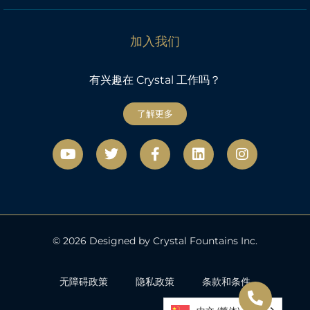
加入我们
有兴趣在 Crystal 工作吗？
了解更多
视
微
F
L
社
频
博
a
i
交
c
n
网
e
k
络
b
e
o
d
o
i
k
n
© 2026 Designed by Crystal Fountains Inc.
-
f
无障碍政策
隐私政策
条款和条件