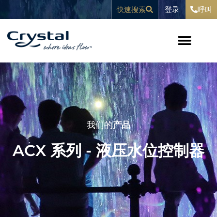
跳
内
登录
快速搜索
呼叫
至
容
内
容
我们的
产品
ACX 系列 - 液压水位控制器