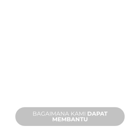
DUKUNGAN
PRODUK DAN
TEKNIS
Kami mendukung Anda dan proyek
fitur air Anda. Kami menawarkan
dukungan produk dengan waktu
penyelesaian yang cepat dengan
layanan di tempat dan jarak jauh yang
tersedia.
BAGAIMANA KAMI
DAPAT
MEMBANTU