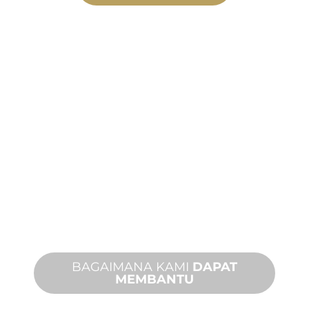
MANUFAKTUR
KHUSUS
Dari konsep hingga komisioning,
inovasi produk baru dan khusus untuk
memenuhi kebutuhan desain dan
kinerja Anda.
BAGAIMANA KAMI
DAPAT
MEMBANTU