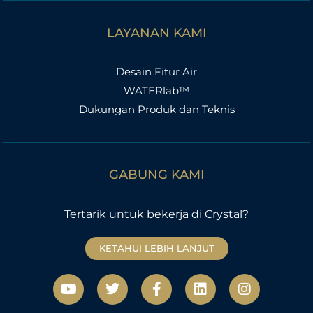
LAYANAN KAMI
Desain Fitur Air
WATERlab™
Dukungan Produk dan Teknis
GABUNG KAMI
Tertarik untuk bekerja di Crystal?
KETAHUI LEBIH LANJUT
Y
T
F
L
I
o
w
a
i
n
u
i
c
n
s