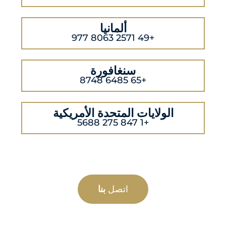
ألمانيا
+49 2571 8063 977
سنغافورة
+65 6485 8748
الولايات المتحدة الأمريكية
+1 847 275 5688
اتصل
بنا