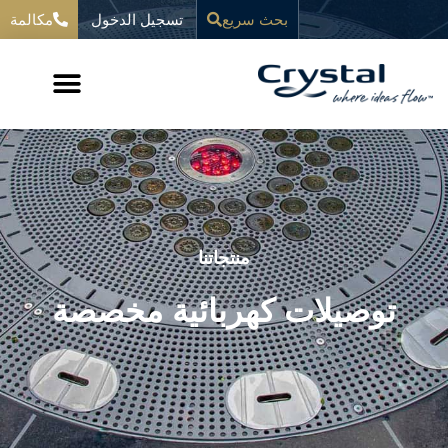
خطي
تسجيل الدخول
المحتوى
بحث سريع
مكالمة
لى
لمحتوى
منتجاتنا
توصيلات كهربائية مخصصة