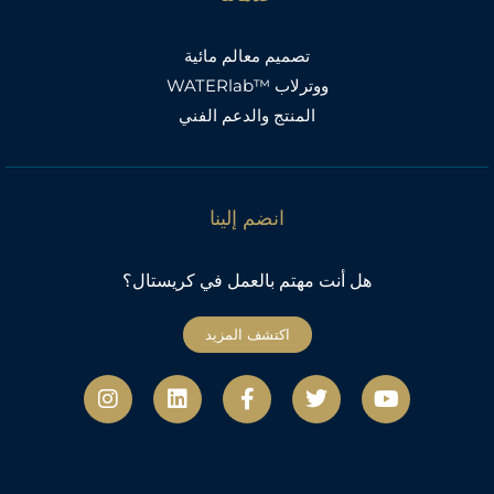
تصميم معالم مائية
ووترلاب ™WATERlab
المنتج والدعم الفني
انضم إلينا
هل أنت مهتم بالعمل في كريستال؟
اكتشف المزيد
ي
ت
ف
ل
ا
و
و
ي
ي
ن
ت
ي
س
ن
س
ي
ت
ب
ك
ت
و
ر
و
د
ج