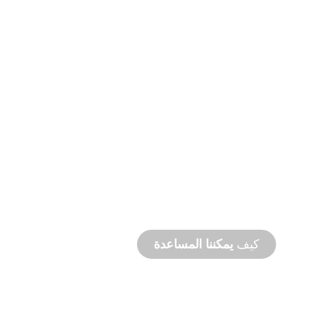
التصنيع
حسب الطلب
من المفهوم إلى التشغيل التجريبي، ابتكارات
المنتجات الجديدة والمخصصة لتلبية احتياجاتك من
التصميم والأداء.
كيف
يمكننا المساعدة