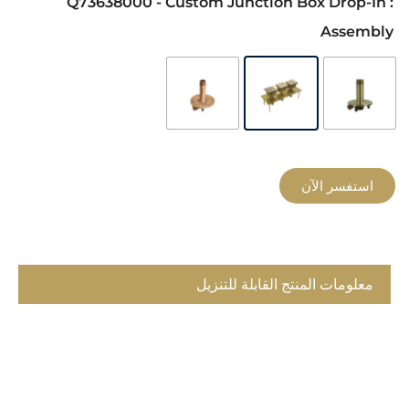
: Q73638000 - Custom Junction Box Drop-In
Assembly
استفسر الآن
معلومات المنتج القابلة للتنزيل