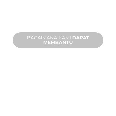
Dari konsep hingga komisioning,
inovasi produk baru dan khusus untuk
memenuhi kebutuhan desain dan
kinerja Anda.
BAGAIMANA KAMI
DAPAT
MEMBANTU
DUKUNGAN
PRODUK DAN
TEKNIS
Kami mendukung Anda dan proyek
fitur air Anda. Kami menawarkan