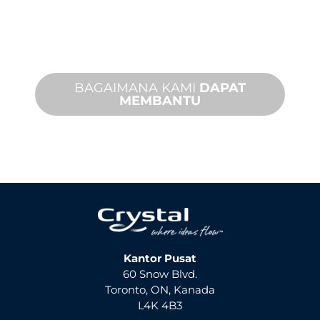
dukungan produk dengan waktu
penyelesaian yang cepat dengan
layanan di tempat dan jarak jauh yang
tersedia.
BAGAIMANA KAMI
DAPAT
MEMBANTU
Kantor Pusat
60 Snow Blvd.
Toronto, ON, Kanada
L4K 4B3