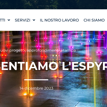
TTI
SERVIZI
IL NOSTRO LAVORO
CHI SIAMO
PROGETTAZIONE DI
LA NOSTRA
UN'OPERA D'ACQUA
I NOSTRI 
WATERLAB™
INCONTRA
uovi progetti
,
approfondimenti
,
stampa
ASSISTENZA TECNICA E
AI PRODOTTI
CARRIERA
SENTIAMO L'ESPY
14 dicembre 2023