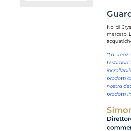
Guard
Noi di Crys
mercato. L
acquatiche
"La creazi
testimoni
incrollabil
prodotti c
nostra ded
prodotti in
Simo
Direttor
commerc