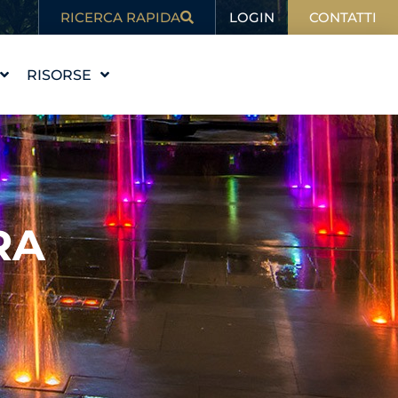
LOGIN
RICERCA RAPIDA
CONTATTI
RISORSE
 STORIA
ISTRUZIONE
VALORI
BLOG
RE IL TEAM
NELLE NOTIZIE
RA