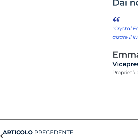
Dai no
"C
rystal F
alzare il l
Emma
Vicepre
Proprietà 
Prev
ARTICOLO
PRECEDENTE