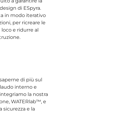
ito a garantire la
design di ESpyra.
ta in modo iterativo
oni, per ricreare le
 loco e ridurre al
truzione.
saperne di più sul
llaudo interno e
integriamo la nostra
zione, WATERlab™
,
e
 sicurezza e la