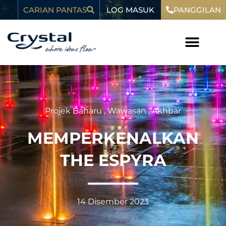
Langkau
kandungan
LOG MASUK
CARIAN PANTAS
PANGGILAN
ke
kandungan
Projek Baharu
,
Wawasan
,
Akhbar
MEMPERKENALKAN
THE ESPYRA
14 Disember 2023