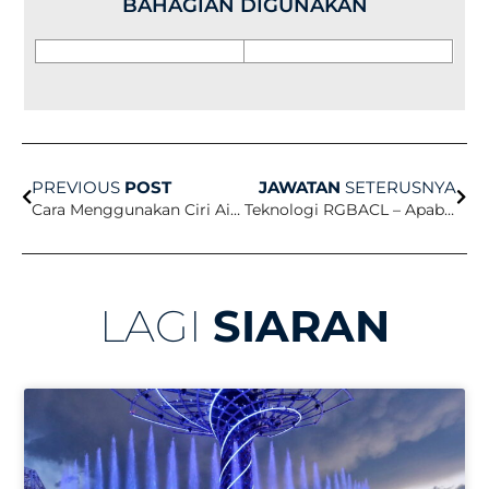
BAHAGIAN DIGUNAKAN
Prev
Set
PREVIOUS
POST
JAWATAN
SETERUSNYA
Cara Menggunakan Ciri Air anda pada Musim Sejuk
Teknologi RGBACL – Apabila Cahaya Menjadi Kesenian
LAGI
SIARAN