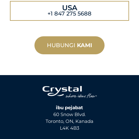
USA
+1 847 275 5688
HUBUNGI
KAMI
ibu pejabat
60 Snow Blvd.
Toronto, ON, Kanada
L4K 4B3