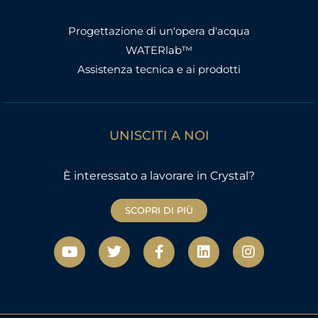
Progettazione di un'opera d'acqua
WATERlab™
Assistenza tecnica e ai prodotti
UNISCITI A NOI
È interessato a lavorare in Crystal?
SCOPRI DI PIÙ
Y
T
F
L
I
o
w
a
i
n
u
i
c
n
s
t
t
e
k
t
u
t
b
e
a
b
e
o
d
g