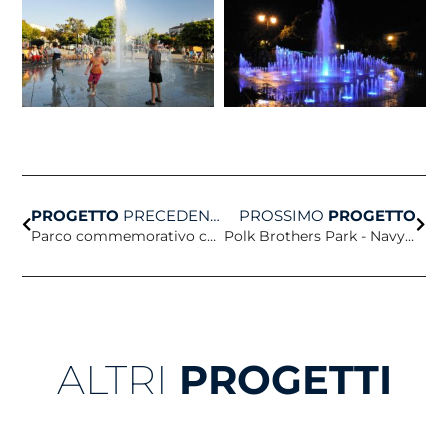
Prev
Avan
PROGETTO
PRECEDENTE
PROSSIMO
PROGETTO
Parco commemorativo centrale
Polk Brothers Park - Navy Pier
ALTRI
PROGETTI