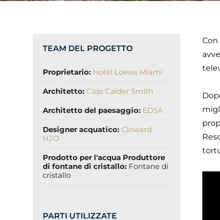
Con 
TEAM DEL PROGETTO
avve
tele
Proprietario:
Hotel Loews Miami
Architetto:
Cass Calder Smith
Dopo
migl
Architetto del paesaggio:
EDSA
prop
Designer acquatico:
Cloward
Reso
H2O
tort
Prodotto per l'acqua Produttore
di fontane di cristallo:
Fontane di
cristallo
PARTI UTILIZZATE