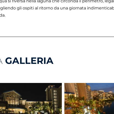
qua si riversa nella laguna che circonda il perimetro, lega
gliendo gli ospiti al ritorno da una giornata indimenticabi
da.
A
GALLERIA