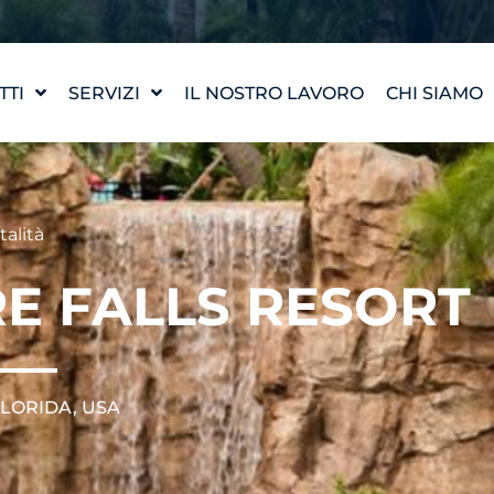
TTI
SERVIZI
IL NOSTRO LAVORO
CHI SIAMO
PROGETTAZIONE DI
LA NOSTRA
UN'OPERA D'ACQUA
I NOSTRI 
WATERLAB™
INCONTRA
talità
ASSISTENZA TECNICA E
AI PRODOTTI
CARRIERA
E FALLS RESORT
LORIDA, USA