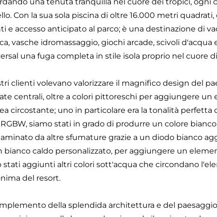
rdando una tenuta tranquilla nel cuore dei tropici, ogni
ello. Con la sua sola piscina di oltre 16.000 metri quadrati,
ti e accesso anticipato al parco; è una destinazione di v
ca, vasche idromassaggio, giochi arcade, scivoli d'acqua ed
ersal una fuga completa in stile isola proprio nel cuore d
stri clienti volevano valorizzare il magnifico design del p
ate centrali, oltre a colori pittoreschi per aggiungere un 
area circostante; uno in particolare era la tonalità perfetta 
RGBW, siamo stati in grado di produrre un colore bianco 
aminato da altre sfumature grazie a un diodo bianco aggi
n bianco caldo personalizzato, per aggiungere un elemen
 stati aggiunti altri colori sott'acqua che circondano l'
ima del resort.
mplemento della splendida architettura e del paesaggio d