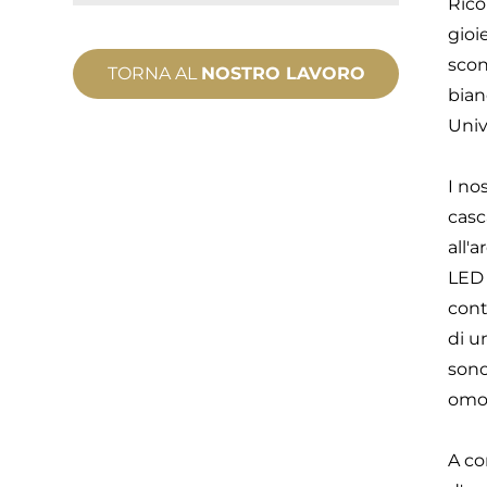
Rico
gioi
scon
TORNA AL
NOSTRO LAVORO
bian
Univ
I no
casc
all'
LED 
cont
di u
sono
omon
A co