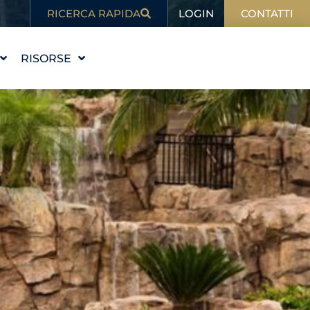
LOGIN
RICERCA RAPIDA
CONTATTI
RISORSE
 STORIA
ISTRUZIONE
VALORI
BLOG
RE IL TEAM
NELLE NOTIZIE