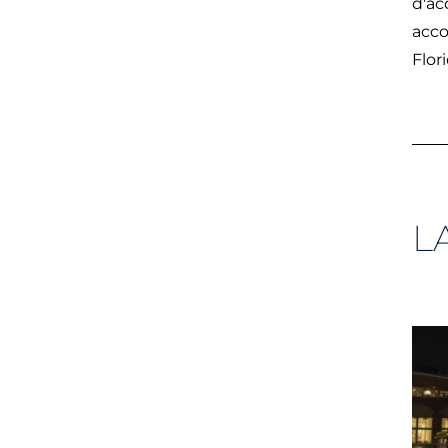
d'ac
acco
Flori
L