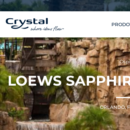
Vai
contenuto
al
contenuto
PRODO
Ospi
LOEWS SAPPHIR
ORLANDO, F