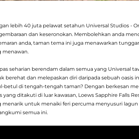
an lebih 40 juta pelawat setahun Universal Studios -
gembaraan dan keseronokan. Membolehkan anda menont
emaran anda, taman tema ini juga menawarkan tungg
g menawan.
pas seharian berendam dalam semua yang Universal taw
k berehat dan melepaskan diri daripada sebuah oasis i
ul-betul di tengah-tengah taman? Dengan berkesan m
as yang ditakuti di luar kawasan, Loews Sapphire Falls 
 menarik untuk menaiki feri percuma menyusuri lagun b
angkumi semua ini.