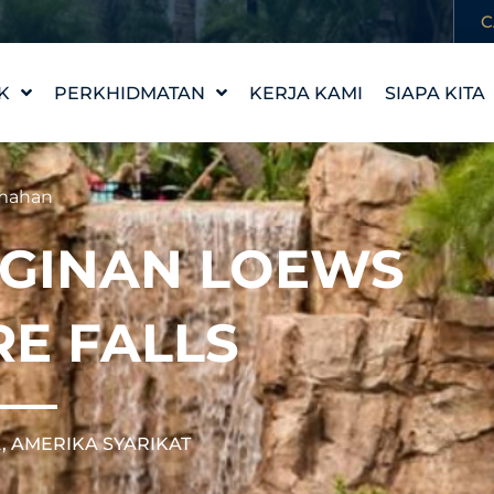
C
K
PERKHIDMATAN
KERJA KAMI
SIAPA KITA
REKA BENTUK CIRI AIR
KISAH KAM
WATERLAB™
NILAI KAMI
mahan
PRODUK DAN
TEMUI PA
SOKONGAN TEKNIKAL
NGINAN LOEWS
KERJAYA
RE FALLS
, AMERIKA SYARIKAT