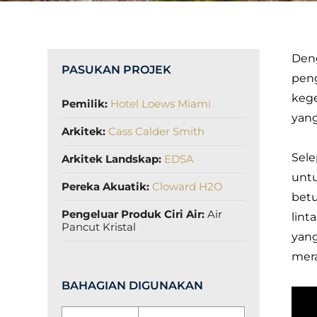
Deng
PASUKAN PROJEK
pen
keg
Pemilik:
Hotel Loews Miami
yan
Arkitek:
Cass Calder Smith
Sele
Arkitek Landskap:
EDSA
untu
Pereka Akuatik:
Cloward H2O
bet
Pengeluar Produk Ciri Air:
Air
lint
Pancut Kristal
yang
mer
BAHAGIAN DIGUNAKAN