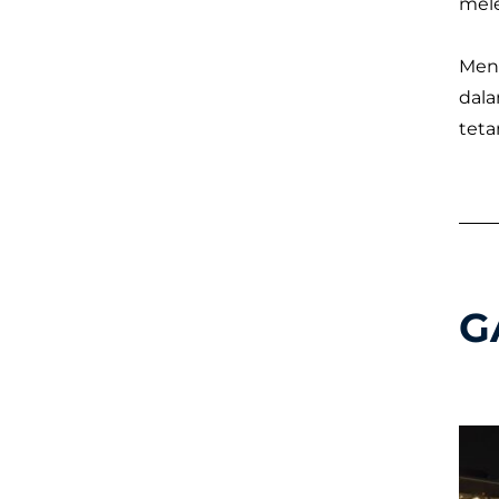
mele
Mena
dala
teta
G