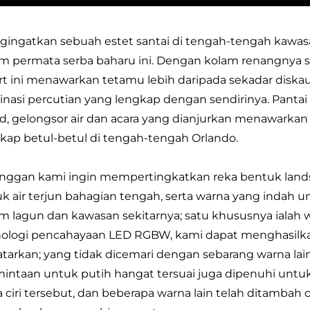
ingatkan sebuah estet santai di tengah-tengah kawasan
m permata serba baharu ini. Dengan kolam renangnya sah
rt ini menawarkan tetamu lebih daripada sekadar diskau
inasi percutian yang lengkap dengan sendirinya. Pantai
d, gelongsor air dan acara yang dianjurkan menawarkan
kap betul-betul di tengah-tengah Orlando.
nggan kami ingin mempertingkatkan reka bentuk land
k air terjun bahagian tengah, serta warna yang indah
m lagun dan kawasan sekitarnya; satu khususnya ialah
ologi pencahayaan LED RGBW, kami dapat menghasilkan 
atarkan; yang tidak dicemari dengan sebarang warna lai
intaan untuk putih hangat tersuai juga dipenuhi un
 ciri tersebut, dan beberapa warna lain telah ditambah di 