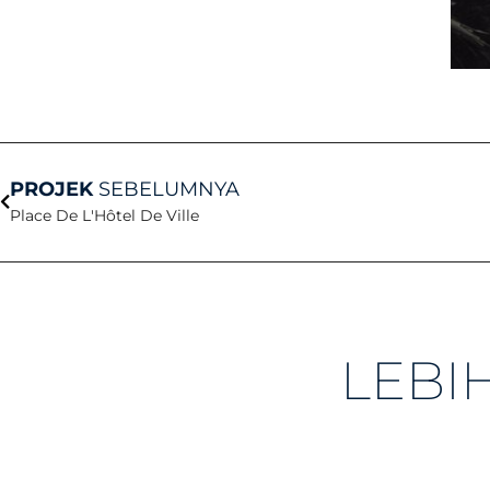
Sebelum
PROJEK
SEBELUMNYA
Place De L'Hôtel De Ville
LEBI