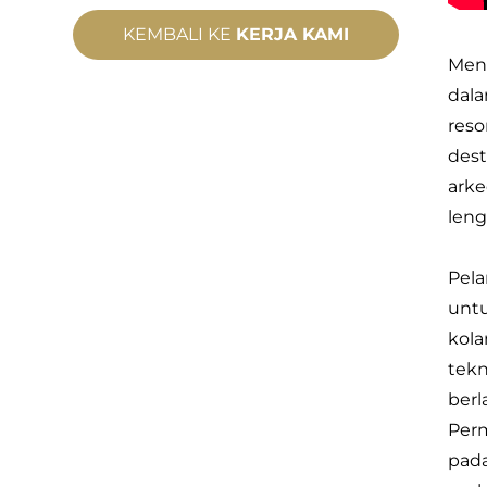
KEMBALI KE
KERJA KAMI
Meng
dala
reso
dest
arke
leng
Pela
untu
kola
tekn
berl
Perm
pada