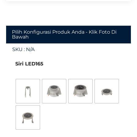
Pilih Konfigurasi Produk Anda - Klik Foto Di
Bawah
SKU :
N/A
Siri LED165