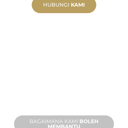
HUBUNGI
KAMI
PEMBUATAN
TERSUAI
Daripada konsep kepada
pentauliahan, inovasi produk baharu
dan tersuai untuk memenuhi
keperluan reka bentuk dan prestasi
anda.
BAGAIMANA KAMI
BOLEH
MEMBANTU