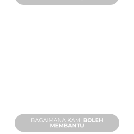
PRODUK DAN
TEKNIKAL
SOKONGAN
Kami berdiri di belakang anda dan
projek ciri air anda. Kami menawarkan
sokongan produk dengan masa
penyelesaian yang cepat dengan
kedua-dua perkhidmatan di tapak dan
jauh tersedia.
BAGAIMANA KAMI
BOLEH
MEMBANTU