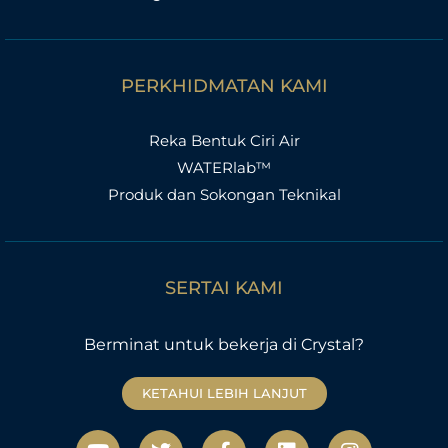
PERKHIDMATAN KAMI
Reka Bentuk Ciri Air
WATERlab™
Produk dan Sokongan Teknikal
SERTAI KAMI
Berminat untuk bekerja di Crystal?
KETAHUI LEBIH LANJUT
Y
T
F
L
I