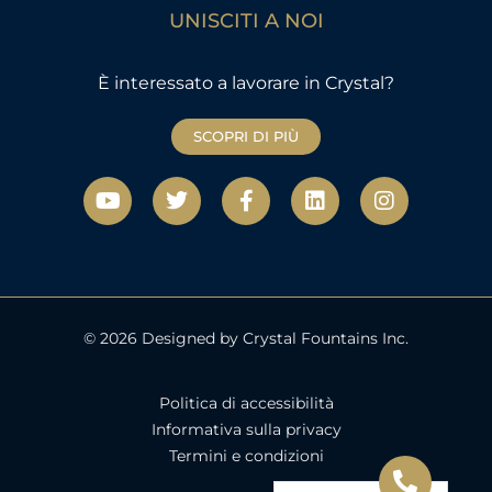
UNISCITI A NOI
È interessato a lavorare in Crystal?
SCOPRI DI PIÙ
Y
T
F
L
I
o
w
a
i
n
u
i
c
n
s
t
t
e
k
t
u
t
b
e
a
b
e
o
d
g
e
r
o
i
r
k
n
a
© 2026 Designed by Crystal Fountains Inc.
-
m
f
Politica di accessibilità
Informativa sulla privacy
Termini e condizioni