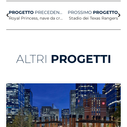
Prev
Avan
PROGETTO
PRECEDENTE
PROSSIMO
PROGETTO
Royal Princess, nave da crociera
Stadio dei Texas Rangers
ALTRI
PROGETTI