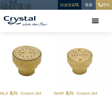
跳
内
首页
"
斜流
登录
倾斜溪流
快速搜索
呼叫
至
容
内
容
显示所有 4 个结果
NLF 系列 - Crown Jet
WMF 系列 - Crown Jet