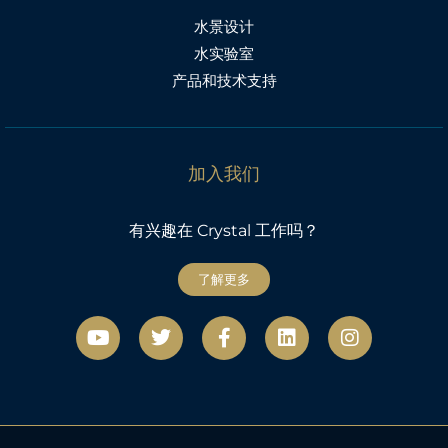
水景设计
水实验室
产品和技术支持
加入我们
有兴趣在 Crystal 工作吗？
了解更多
视
微
F
L
社
频
博
a
i
交
c
n
网
e
k
络
b
e
o
d
o
i