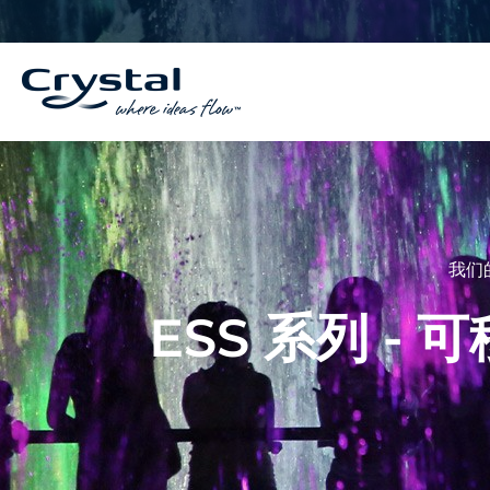
跳
内
至
容
内
容
我们
ESS 系列 -