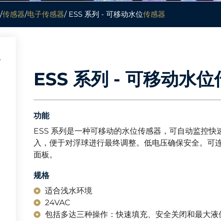
/
传感器
/
电子传感器
/ ESS 系列 - 可移动水位
传感器
ESS 系列 - 可移动水
功能
ESS 系列是一种可移动的水位传感器，可自动监控
入，便于对浮球进行最终调整。低电压确保安全。可连接 Crys
面板。
规格
适合浅水环境
24VAC
包括多达三种操作：快速填充、安全关闭和最大液