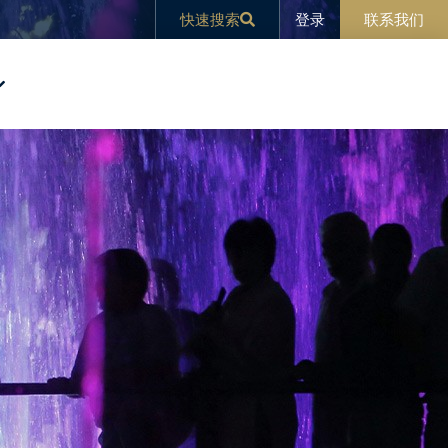
登录
快速搜索
联系我们