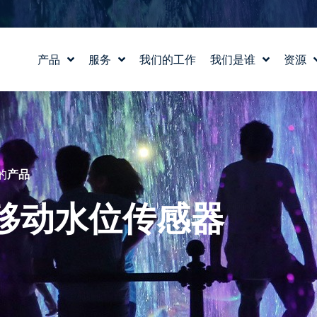
产品
服务
我们的工作
我们是谁
资源
水景设计
我们的故事
教育
水实验室
我们的价值观
博客
产品和技术支持
认识我们的团队
新闻
职业生涯
的
产品
 可移动水位传感器