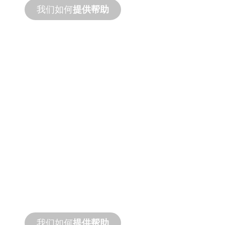
我们如何
提供帮助
产品和技术
支持
我们支持您和您的水景项目。我们提供产品
支持和快速周转服务，并提供现场和远程服
务。
我们如何
提供帮助