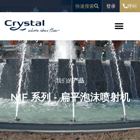
跳
内
登录
快速搜索
呼叫
至
容
内
容
我们的
产品
NIF 系列 - 扁平泡沫喷射机