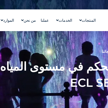
المنتجات
الخدمات
عملنا
من نحن
الموارد
تصميم معالم مائية
قصتنا
التعليم
ووترلاب ™WATERLAB
قيمنا
المدونة
المنتج والدعم الفني
تعرّف على الفريق
في الأخب
اتنا
الوظائف
لوحة التحكم في مستوى المياه