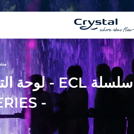
خطي
المحتوى
لى
لمحتوى
منتج
سلسلة ECL - 
- ECL SERIES