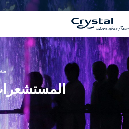
خطي
المحتوى
لى
لمحتوى
منتج
المستشعرات 