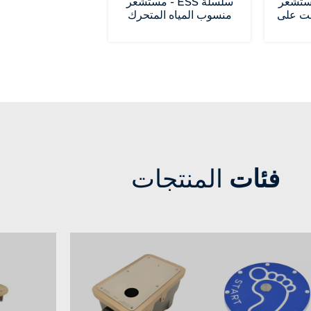
 ESP - مستشعر
سلسلة ESS - مستشعر
بت على
منسوب المياه المتحرك
فئات
المنتجات