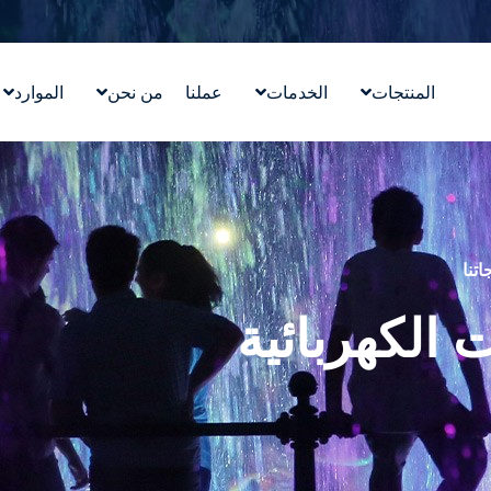
المنتجات
الخدمات
عملنا
من نحن
الموارد
تصميم معالم مائية
قصتنا
التعليم
ووترلاب ™WATERLAB
قيمنا
المدونة
المنتج والدعم الفني
تعرّف على الفريق
في الأخب
الوظائف
اتنا
الكهربائية