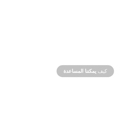
التصنيع
حسب الطلب
من المفهوم إلى التشغيل التجريبي، ابتكارات
المنتجات الجديدة والمخصصة لتلبية احتياجاتك من
التصميم والأداء.
كيف
يمكننا المساعدة