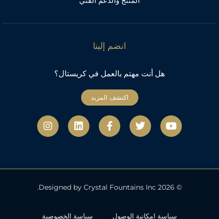
المنتج والدعم الفني
انضم إلينا
هل أنت مهتم بالعمل في كريستال؟
اكتشف المزيد
ي
ت
ف
ل
ا
و
و
ي
ي
ن
ت
ي
س
ن
س
ي
ت
ب
ك
ت
و
ر
و
د
ج
ب
ك
إ
ر
-
ن
ا
ف
م
© 2026 Designed by Crystal Fountains Inc.
سياسة إمكانية الوصول
سياسة الخصوصية