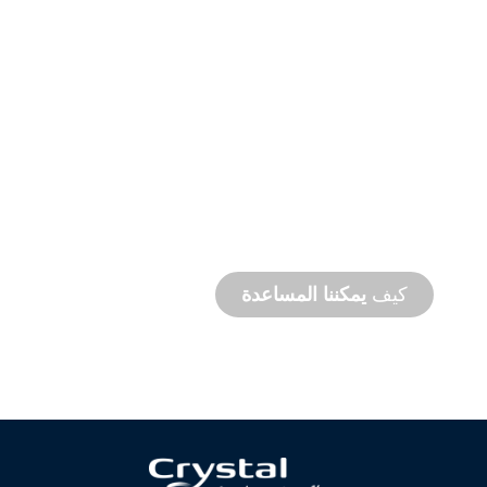
دعم
المنتج
والدعم
الفني
نحن ندعمك وندعم مشروعك المائي. نحن نقدم
دعمًا للمنتج مع سرعة إنجاز المشروع مع توفر
خدمات في الموقع وعن بُعد.
كيف
يمكننا المساعدة