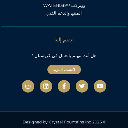
ووترلاب ™WATERlab
المنتج والدعم الفني
انضم إلينا
هل أنت مهتم بالعمل في كريستال؟
اكتشف المزيد
ي
ت
ف
ل
ا
و
و
ي
ي
ن
ت
ي
س
ن
س
ي
ت
ب
ك
ت
و
ر
و
د
ج
ب
ك
إ
ر
-
ن
ا
ف
م
© 2026 Designed by Crystal Fountains Inc.