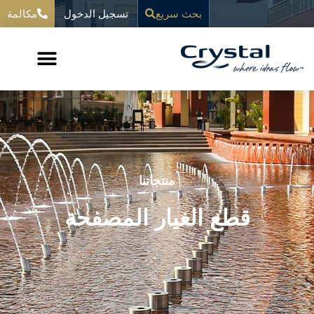
خطي
تسجيل الدخول
المحتوى
بحث سريع
مكالمة
لى
لمحتوى
منتجاتنا
قطع الغيار المصفحة