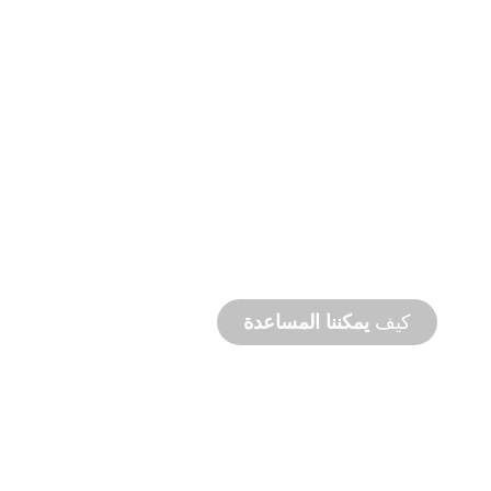
التصنيع
حسب الطلب
من المفهوم إلى التشغيل التجريبي، ابتكارات
المنتجات الجديدة والمخصصة لتلبية احتياجاتك من
التصميم والأداء.
كيف
يمكننا المساعدة