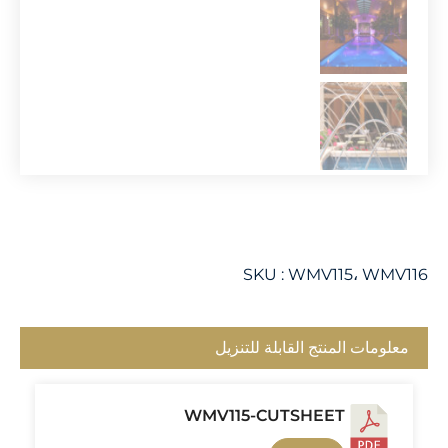
SKU :
WMV115، WMV116
معلومات المنتج القابلة للتنزيل
WMV115-CUTSHEET