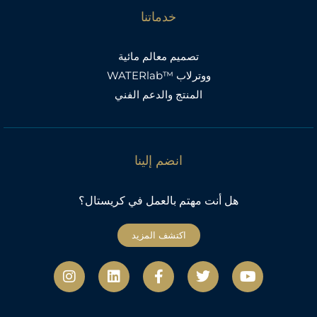
خدماتنا
تصميم معالم مائية
ووترلاب ™WATERlab
المنتج والدعم الفني
انضم إلينا
هل أنت مهتم بالعمل في كريستال؟
اكتشف المزيد
ي
ت
ف
ل
ا
و
و
ي
ي
ن
ت
ي
س
ن
س
ي
ت
ب
ك
ت