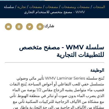
المنتجات
/
مصفحات ومصفحات
/
مصفحات
/
مصفحات
/
تجارية
/ سلسلة
WMV - مصفح متخصص للاستخدام التجاري
شارك:
سلسلة WMV - مصفح متخصص
للتطبيقات التجارية
الوظيفة
تُنتج سلسلة WMV Laminar Series تأثير مائي وضوئي
متسلسل خفي للعب التفاعلي أو أحواض السباحة. يُنتج النفاث
قضيب ماء متواصل يشبه الزجاج مقاس 1/2 بوصة من الماء
الذي يضرب الماء بدون صوت أو تناثر في منطقة الهبوط. تأتي
مع مشكاة من الألياف الزجاجية للتركيبات السكنية تأتي مع
مشكاة من الألياف الزجاجية من الدرجة التجارية وإطار من