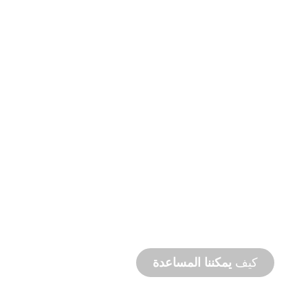
التصنيع
حسب الطلب
من المفهوم إلى التشغيل التجريبي، ابتكارات
المنتجات الجديدة والمخصصة لتلبية احتياجاتك من
التصميم والأداء.
كيف
يمكننا المساعدة