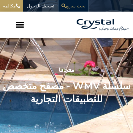
خطي
تسجيل الدخول
المحتوى
بحث سريع
مكالمة
لى
لمحتوى
منتجاتنا
سلسلة WMV - مصفح متخصص
للتطبيقات التجارية