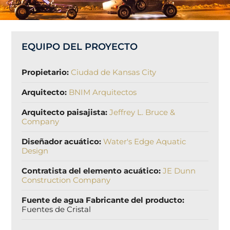
EQUIPO DEL PROYECTO
Propietario:
Ciudad de Kansas City
Arquitecto:
BNIM Arquitectos
Arquitecto paisajista:
Jeffrey L. Bruce &
Company
Diseñador acuático:
Water's Edge Aquatic
Design
Contratista del elemento acuático:
JE Dunn
Construction Company
Fuente de agua Fabricante del producto:
Fuentes de Cristal