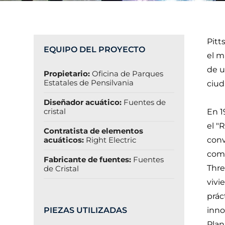
Pitt
EQUIPO DEL PROYECTO
el m
de u
Propietario:
Oficina de Parques
Estatales de Pensilvania
ciud
Diseñador acuático:
Fuentes de
cristal
En 1
el "
Contratista de elementos
acuáticos:
Right Electric
conv
come
Fabricante de fuentes:
Fuentes
Thre
de Cristal
vivi
prác
PIEZAS UTILIZADAS
inno
Plan