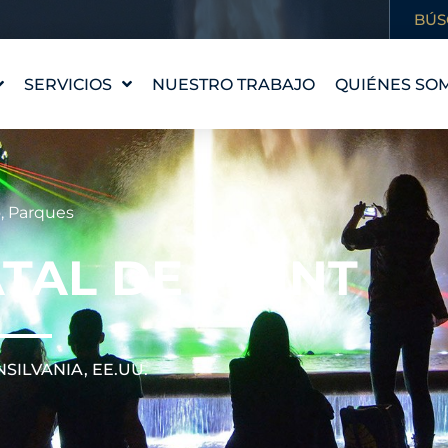
BÚS
SERVICIOS
NUESTRO TRABAJO
QUIÉNES SO
DISEÑO DE FUENTES
NUESTRA HI
WATERLAB™
NUESTROS 
PRODUCTOS Y
CONOCE AL
o
,
Parques
ASISTENCIA TÉCNICA
CARRERAS
TAL DE POINT
PROFESION
SILVANIA, EE.UU.