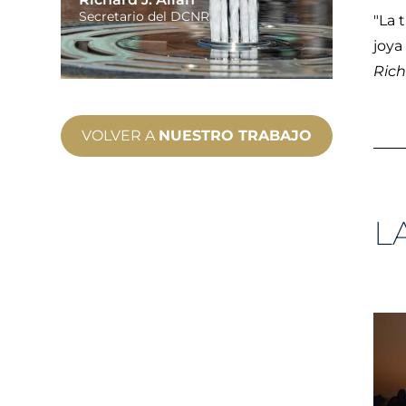
Secretario del DCNR
"La 
joya
Rich
VOLVER A
NUESTRO TRABAJO
L