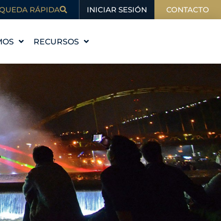
INICIAR SESIÓN
QUEDA RÁPIDA
CONTACTO
MOS
RECURSOS
STORIA
EDUCACIÓN
VALORES
BLOG
 EQUIPO
EN LAS NOTICIAS
ALES