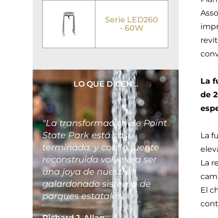
Asso
Serie LED260
impr
- 60W
revi
conv
La f
LO QUE DICEN...
de 2
espe
"La transformación de Point
State Park está casi
La f
terminada, y con la fuente
elev
reconstruida volverá a ser
La r
una joya de nuestro
camb
galardonado sistema de
El c
parques estatales"
cont
Richard J. Allan