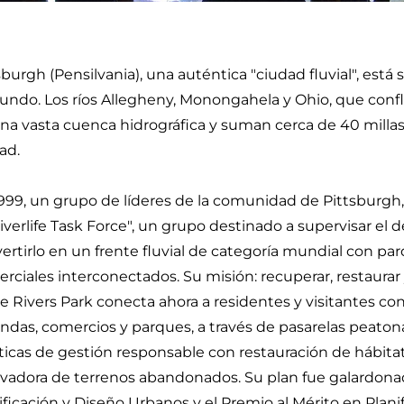
sburgh (Pensilvania), una auténtica "ciudad fluvial", est
undo. Los ríos Allegheny, Monongahela y Ohio, que conf
na vasta cuenca hidrográfica y suman cerca de 40 millas d
ad.
999, un grupo de líderes de la comunidad de Pittsburgh,
Riverlife Task Force", un grupo destinado a supervisar el d
ertirlo en un frente fluvial de categoría mundial con par
rciales interconectados. Su misión: recuperar, restaurar 
e Rivers Park conecta ahora a residentes y visitantes co
endas, comercios y parques, a través de pasarelas peatonal
ticas de gestión responsable con restauración de hábitat
vadora de terrenos abandonados. Su plan fue galardona
ificación y Diseño Urbanos y el Premio al Mérito en Plan